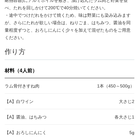
耐熱容器)にアルミホイルを敷き、漬け込んだラム肉と野菜を並
べ、たれを回しかけて200℃で40分焼いてください。
・途中でつけだれをかけて焼くため、味は野菜にも染み込みます
が、さらにたれが欲しい場合は、ねりごま、はちみつ、醤油を同
量程度ずつと、おろしにんにく少々を加えて混ぜたものをご用意
ください。
作り方
材料（4人前）
ラム骨付きすね肉
1本（450～500g）
【A】白ワイン
大さじ2
【A】醤油、はちみつ
各大さじ1
【A】おろしにんにく
5g