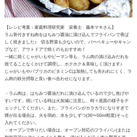
アンズコフーズとは
Contact Us
お問い合わせ
【レシピ考案：家庭料理研究家 栄養士 藤本マキさん】
ラム骨付きすね肉をはちみつ醤油に漬け込んでフライパンで香ば
しく焼きました♪ 切る野菜も少ないので、バーベキューやキャン
Materials
プなど、アウトドアで焼くのもおすすめ！
牛肉・ラム肉購買担当者向け
一緒に焼くじゃがいもやピーマン等も、ラム肉の漬け込みだれを
お役立ち資料
捨てることなくかけて調理し、ホクホク＆美味しく頂けます♪
じゃがいもやパプリカのビタミンCは加熱しても失われにくく、ラ
ム肉の鉄分摂取と良い食べ合わせになります。
・ラム肉は、はちみつ醤油だれに漬け込んでいるので少し焦げや
すいです。焼いている時は火加減に注意し、時々底面の様子をチ
ェックしてください。また、フライパンがカラカラになりすぎて
煙が出る場合は、火を弱め、水を少しずつ(30〜50ml程度)そっと
入れてください。
・オーブンで作りたい場合は、オーブン対応のフライパン(または