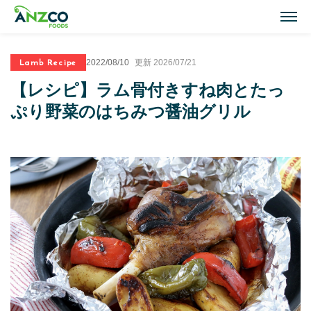
M
Lamb Recipe
2022/08/10
更新 2026/07/21
Lamb Recipes
【レシピ】ラム骨付きすね肉とたっ
ラム肉のおすすめレシピ
ぷり野菜のはちみつ醤油グリル
Our Activities
おいしい情報
Our Products
商品紹介(ラム肉・牛肉)
Topics
トピックス
About ANZCO Foods