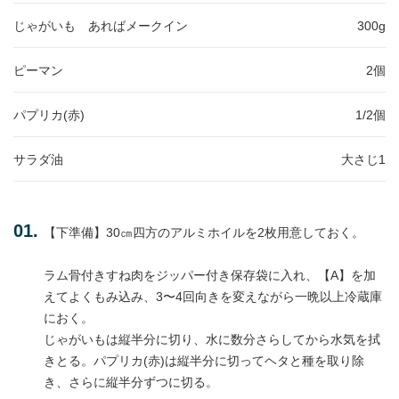
じゃがいも あればメークイン
300g
ピーマン
2個
パプリカ(赤)
1/2個
サラダ油
大さじ1
【下準備】30㎝四方のアルミホイルを2枚用意しておく。
ラム骨付きすね肉をジッパー付き保存袋に入れ、【A】を加
えてよくもみ込み、3〜4回向きを変えながら一晩以上冷蔵庫
におく。
じゃがいもは縦半分に切り、水に数分さらしてから水気を拭
きとる。パプリカ(赤)は縦半分に切ってヘタと種を取り除
き、さらに縦半分ずつに切る。