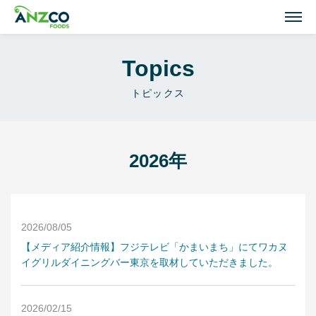
M
Topics
Lamb Recipes
トピックス
ラム肉のおすすめレシピ
Our Activities
おいしい情報
2026年
Our Products
商品紹介(ラム肉・牛肉)
2026/08/05
Topics
【メディア紹介情報】フジテレビ「かまいまち」にてワカヌ
イグリルダイニングバー東京を取材していただきました。
トピックス
About ANZCO Foods
2026/02/15