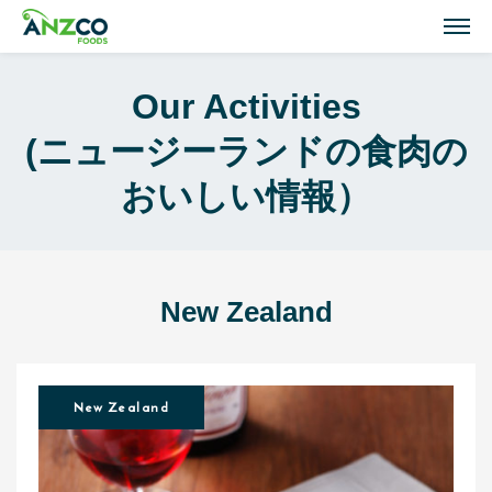
M
Our Activities
Lamb Recipes
(ニュージーランドの食肉の
ラム肉のおすすめレシピ
おいしい情報）
Our Activities
おいしい情報
Our Products
New Zealand
商品紹介(ラム肉・牛肉)
Topics
New Zealand
トピックス
About ANZCO Foods