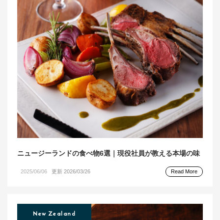
アンズコフーズとは
Contact Us
お問い合わせ
Materials
牛肉・ラム肉購買担当者向け
お役立ち資料
ニュージーランドの食べ物6選｜現役社員が教える本場の味
2025/06/06
更新 2026/03/26
Read More
New Zealand