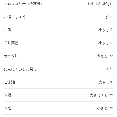
ブロッコリー（冷凍可）
１株（約180g）
〇塩こしょう
少々
〇酒
小さじ２
〇片栗粉
小さじ２
サラダ油
大さじ1/2
にんにくみじん切り
１片
ごま油
大さじ１
☆酒
大さじ１と1/2
☆塩
小さじ1/2