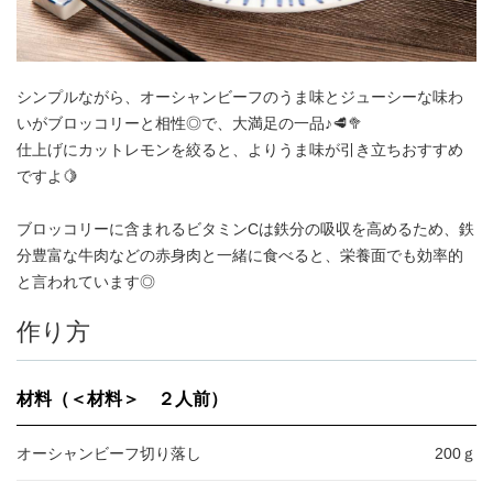
アンズコフーズとは
Contact Us
お問い合わせ
シンプルながら、オーシャンビーフのうま味とジューシーな味わ
いがブロッコリーと相性◎で、大満足の一品♪🥩🥦
仕上げにカットレモンを絞ると、よりうま味が引き立ちおすすめ
Materials
ですよ🍋
牛肉・ラム肉購買担当者向け
お役立ち資料
ブロッコリーに含まれるビタミンCは鉄分の吸収を高めるため、鉄
分豊富な牛肉などの赤身肉と一緒に食べると、栄養面でも効率的
と言われています◎
作り方
材料（＜材料＞ ２人前）
オーシャンビーフ切り落し
200ｇ