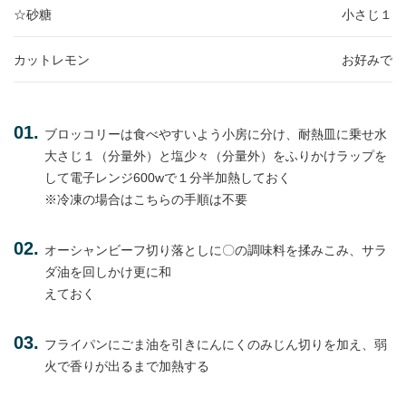
☆砂糖
小さじ１
カットレモン
お好みで
ブロッコリーは食べやすいよう小房に分け、耐熱皿に乗せ水
大さじ１（分量外）と塩少々（分量外）をふりかけラップを
して電子レンジ600wで１分半加熱しておく
※冷凍の場合はこちらの手順は不要
オーシャンビーフ切り落としに〇の調味料を揉みこみ、サラ
ダ油を回しかけ更に和
えておく
フライパンにごま油を引きにんにくのみじん切りを加え、弱
火で香りが出るまで加熱する