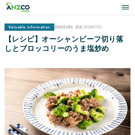
M
Valuable Information
2025/12/01
更新 2026/07/21
Lamb Recipes
【レシピ】オーシャンビーフ切り落
ラム肉のおすすめレシピ
しとブロッコリーのうま塩炒め
Our Activities
おいしい情報
Our Products
商品紹介(ラム肉・牛肉)
Topics
トピックス
About ANZCO Foods