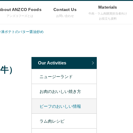
Materials
About ANZCO Foods
Contact Us
牛肉・ラム肉購買担当者向け
アンズコフーズとは
お問い合わせ
お役立ち資料
冷凍ポテトのバター醤油炒め
Our Activities
牛）
ニュージーランド
お肉のおいしい焼き方
ビーフのおいしい情報
ラム肉レシピ