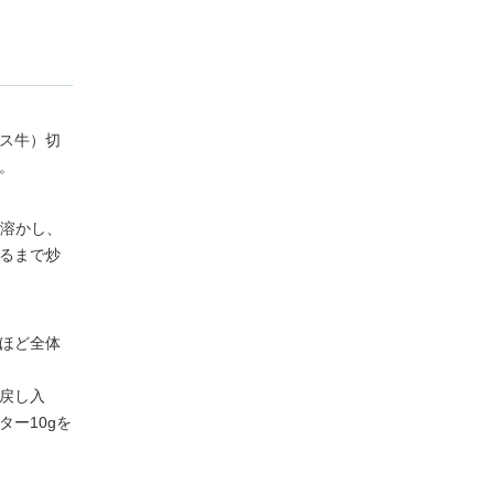
ス牛）切
。
を溶かし、
るまで炒
ほど全体
戻し入
ー10gを