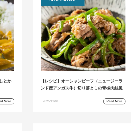
しとか
【レシピ】オーシャンビーフ（ニュージーラ
ンド産アンガス牛）切り落としの青椒肉絲風
ad More
2025/12/01
Read More