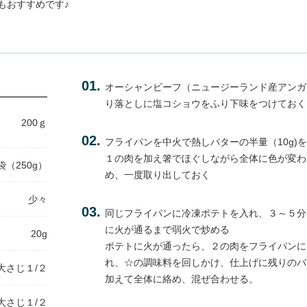
もおすすめです♪
オーシャンビーフ（ニュージーランド産アンガ
り落としに塩コショウをふり下味をつけておく
200ｇ
フライパンを中火で熱しバターの半量（10g)
１の肉を加え箸でほぐしながら全体に色が変わ
袋（250g）
め、一度取り出しておく
少々
同じフライパンに冷凍ポテトを入れ、３～５分
に火が通るまで弱火で炒める
20g
ポテトに火が通ったら、２の肉をフライパンに
れ、☆の調味料を回しかけ、仕上げに残りのバタ
大さじ１/２
加えて全体に絡め、混ぜ合わせる。
大さじ１/２