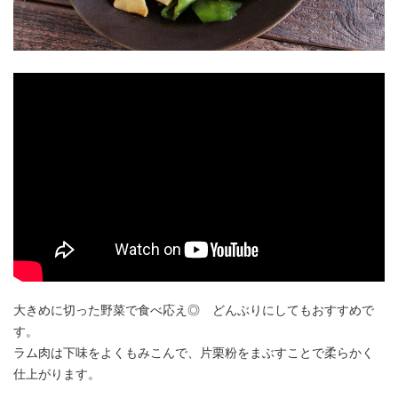
アンズコフーズとは
Contact Us
お問い合わせ
Materials
牛肉・ラム肉購買担当者向け
お役立ち資料
大きめに切った野菜で食べ応え◎ どんぶりにしてもおすすめで
す。
ラム肉は下味をよくもみこんで、片栗粉をまぶすことで柔らかく
仕上がります。