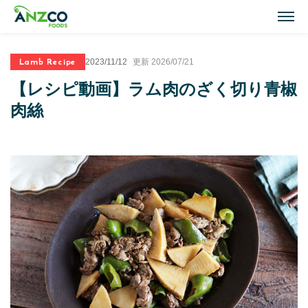
M
Lamb Recipe
2023/11/12
更新 2026/07/21
Lamb Recipes
【レシピ動画】ラム肉のざく切り青椒
ラム肉のおすすめレシピ
肉絲
Our Activities
おいしい情報
Our Products
商品紹介(ラム肉・牛肉)
Topics
トピックス
About ANZCO Foods