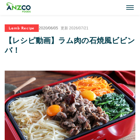
M
Lamb Recipe
2020/06/05
更新 2026/07/21
Lamb Recipes
【レシピ動画】ラム肉の石焼風ビビン
ラム肉のおすすめレシピ
バ！
Our Activities
おいしい情報
Our Products
商品紹介(ラム肉・牛肉)
Topics
トピックス
About ANZCO Foods