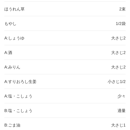
ほうれん草
2束
もやし
1/2袋
A:しょうゆ
大さじ2
A:酒
大さじ2
A:みりん
大さじ2
A:すりおろし生姜
小さじ1/2
A:塩・こしょう
少々
B:塩・こしょう
適量
B:ごま油
大さじ1