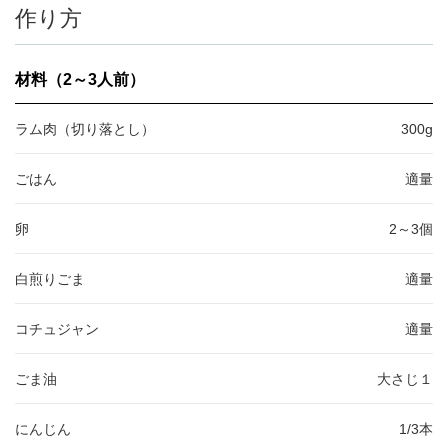
作り方
材料（2～3人前）
ラム肉（切り落とし）
300g
ごはん
適量
卵
2～3個
白煎りごま
適量
コチュジャン
適量
ごま油
大さじ１
にんじん
1/3本