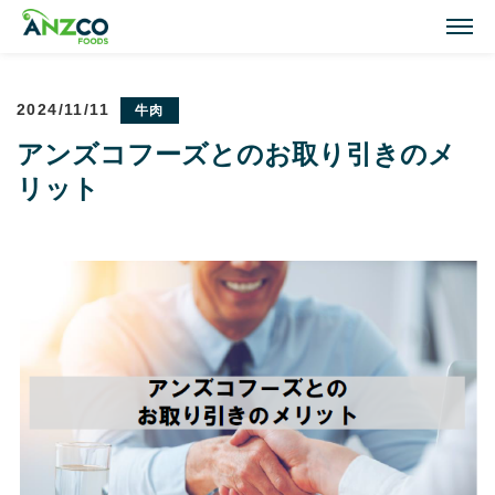
M
2024/11/11
牛肉
Lamb Recipes
ラム肉のおすすめレシピ
アンズコフーズとのお取り引きのメ
リット
Our Activities
おいしい情報
Our Products
商品紹介(ラム肉・牛肉)
Topics
トピックス
About ANZCO Foods