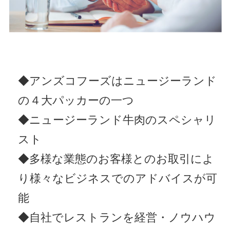
アンズコフーズとは
Contact Us
お問い合わせ
Materials
◆アンズコフーズはニュージーランド
牛肉・ラム肉購買担当者向け
お役立ち資料
の４大パッカーの一つ
◆ニュージーランド牛肉のスペシャリ
スト
◆多様な業態のお客様とのお取引によ
り様々なビジネスでのアドバイスが可
能
◆自社でレストランを経営・ノウハウ