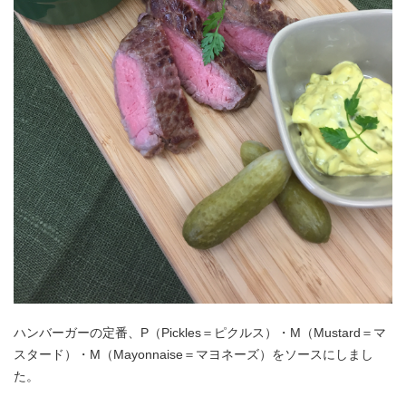
アンズコフーズとは
Contact Us
お問い合わせ
Materials
牛肉・ラム肉購買担当者向け
お役立ち資料
ハンバーガーの定番、P（Pickles＝ピクルス）・M（Mustard＝マ
スタード）・M（Mayonnaise＝マヨネーズ）をソースにしまし
た。