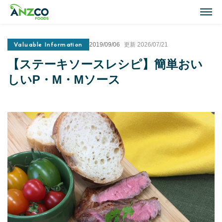
M
Valuable Information
2019/09/06
更新 2026/07/21
Lamb Recipes
【ステーキソースレシピ】簡単おい
ラム肉のおすすめレシピ
しいP・M・Mソース
Our Activities
おいしい情報
Our Products
商品紹介(ラム肉・牛肉)
Topics
トピックス
About ANZCO Foods