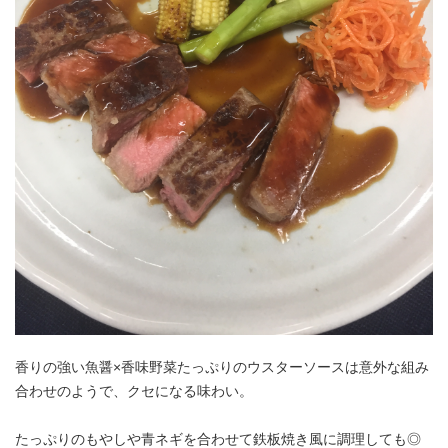
アンズコフーズとは
Contact Us
お問い合わせ
Materials
牛肉・ラム肉購買担当者向け
お役立ち資料
香りの強い魚醤×香味野菜たっぷりのウスターソースは意外な組み
合わせのようで、クセになる味わい。
たっぷりのもやしや青ネギを合わせて鉄板焼き風に調理しても◎