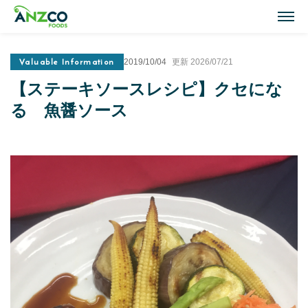
M
Valuable Information
2019/10/04
更新 2026/07/21
Lamb Recipes
【ステーキソースレシピ】クセにな
ラム肉のおすすめレシピ
る 魚醤ソース
Our Activities
おいしい情報
Our Products
商品紹介(ラム肉・牛肉)
Topics
トピックス
About ANZCO Foods