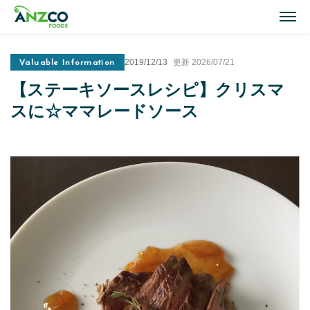
M
Valuable Information
2019/12/13
更新 2026/07/21
Lamb Recipes
【ステーキソースレシピ】クリスマ
ラム肉のおすすめレシピ
スに☆ママレードソース
Our Activities
おいしい情報
Our Products
商品紹介(ラム肉・牛肉)
Topics
トピックス
About ANZCO Foods