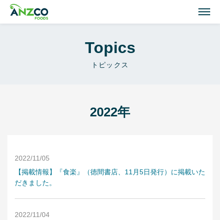
M
Topics
Lamb Recipes
トピックス
ラム肉のおすすめレシピ
Our Activities
おいしい情報
2022年
Our Products
商品紹介(ラム肉・牛肉)
2022/11/05
Topics
【掲載情報】『食楽』（徳間書店、11月5日発行）に掲載いた
だきました。
トピックス
About ANZCO Foods
2022/11/04