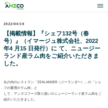
M
2022/04/19
Lamb Recipes
【掲載情報】『シェフ132号（春
ラム肉のおすすめレシピ
号）』（イマージュ株式会社、2022
Our Activities
年4 月15 日発行）に て、ニュージー
おいしい情報
ランド産ラム肉をご紹介いただきま
した。
Our Products
商品紹介(ラム肉・牛肉)
丸の内のレストラン「ZEALANDER（ジーランダー）」の「シェ
Topics
フの愛用のラム肉」と
トピックス
して、アンズコフーズ取り扱いのニュージーランド産ラム肉をご
紹介いただきました。
About ANZCO Foods