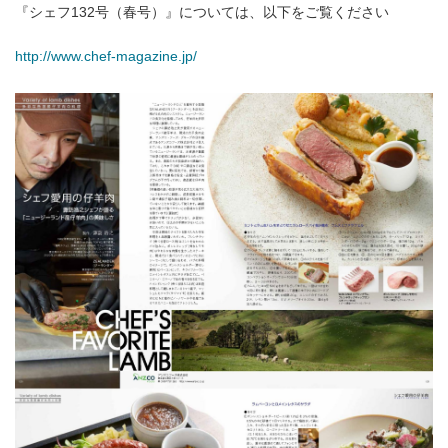
アンズコフーズとは
『シェフ132号（春号）』については、以下をご覧ください
http://www.chef-magazine.jp/
Contact Us
お問い合わせ
Materials
牛肉・ラム肉購買担当者向け
お役立ち資料