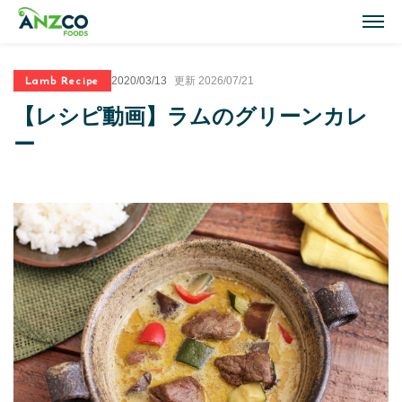
M
Lamb Recipe
2020/03/13
更新 2026/07/21
Lamb Recipes
【レシピ動画】ラムのグリーンカレ
ラム肉のおすすめレシピ
ー
Our Activities
おいしい情報
Our Products
商品紹介(ラム肉・牛肉)
Topics
トピックス
About ANZCO Foods