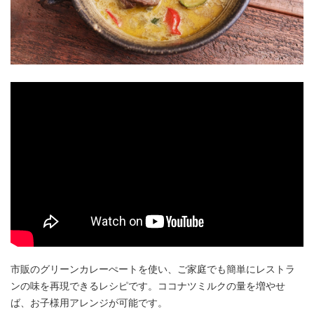
アンズコフーズとは
Contact Us
お問い合わせ
Materials
牛肉・ラム肉購買担当者向け
お役立ち資料
市販のグリーンカレーぺートを使い、ご家庭でも簡単にレストラ
ンの味を再現できるレシピです。ココナツミルクの量を増やせ
ば、お子様用アレンジが可能です。