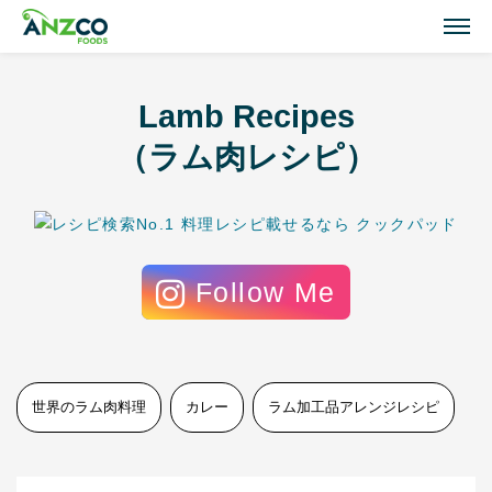
M
Lamb Recipes
Lamb Recipes
ラム肉のおすすめレシピ
（ラム肉レシピ）
Our Activities
おいしい情報
Follow Me
Our Products
商品紹介(ラム肉・牛肉)
Topics
世界のラム肉料理
カレー
ラム加工品アレンジレシピ
トピックス
About ANZCO Foods