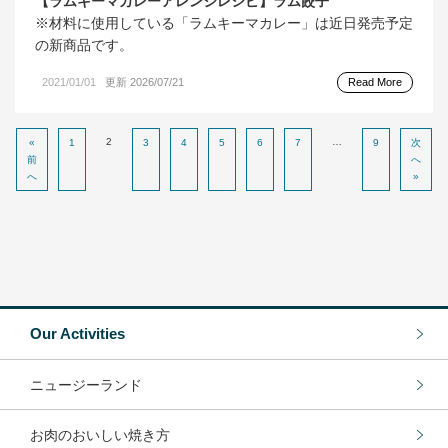
【ラムキーマカレーアレンジレシピ】ラム餃子
※材料に使用している「ラムキーマカレー」は近日発売予定
の新商品です。
2021/01/01
更新 2026/07/21
Read More
2
…
«
1
3
4
5
6
7
9
次
前
へ
へ
»
Our Activities
ニュージーランド
お肉のおいしい焼き方