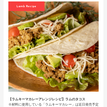
アンズコフーズとは
Lamb Recipe
Contact Us
お問い合わせ
Materials
牛肉・ラム肉購買担当者向け
お役立ち資料
【ラムキーマカレーアレンジレシピ】ラムのタコス
※材料に使用している「ラムキーマカレー」は近日発売予定