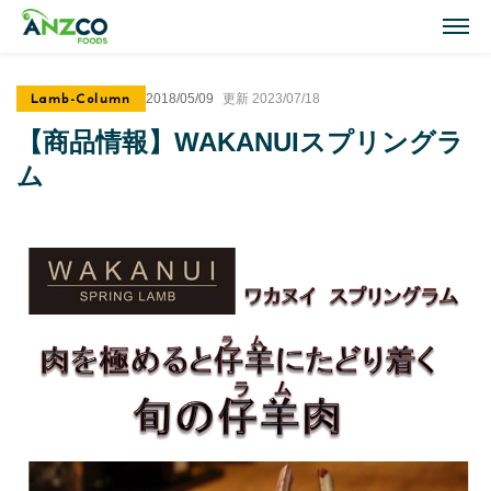
M
Lamb-Column
2018/05/09
更新 2023/07/18
Lamb Recipes
【商品情報】WAKANUIスプリングラ
ラム肉のおすすめレシピ
ム
Our Activities
おいしい情報
Our Products
商品紹介(ラム肉・牛肉)
Topics
トピックス
About ANZCO Foods