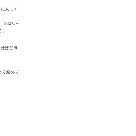
とにんにく
160℃～
く。
1分ほど煮
よく絡めて