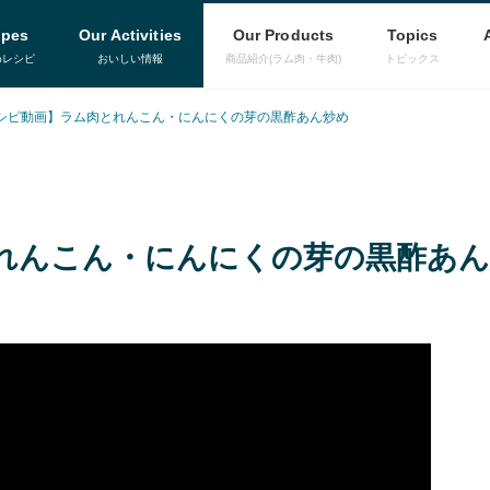
ipes
Our Activities
Our Products
Topics
めレシピ
おいしい情報
商品紹介(ラム肉・牛肉)
トピックス
シピ動画】ラム肉とれんこん・にんにくの芽の黒酢あん炒め
れんこん・にんにくの芽の黒酢あん