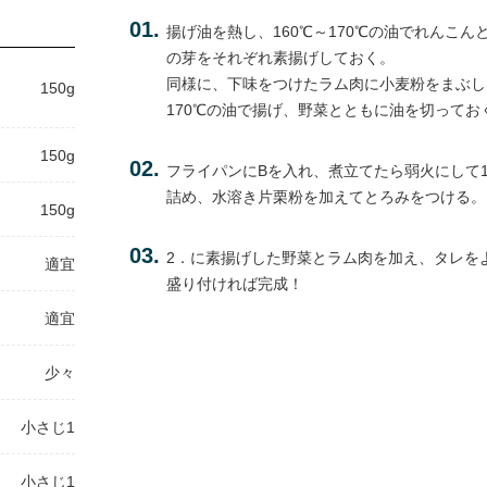
揚げ油を熱し、160℃～170℃の油でれんこん
の芽をそれぞれ素揚げしておく。
同様に、下味をつけたラム肉に小麦粉をまぶし、
150g
170℃の油で揚げ、野菜とともに油を切ってお
150g
フライパンにBを入れ、煮立てたら弱火にして
詰め、水溶き片栗粉を加えてとろみをつける。
150g
2．に素揚げした野菜とラム肉を加え、タレを
適宜
盛り付ければ完成！
適宜
少々
小さじ1
小さじ1