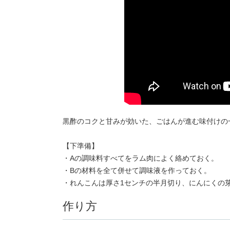
黒酢のコクと甘みが効いた、ごはんが進む味付けの
【下準備】
・Aの調味料すべてをラム肉によく絡めておく。
・Bの材料を全て併せて調味液を作っておく。
・れんこんは厚さ1センチの半月切り、にんにくの
作り方