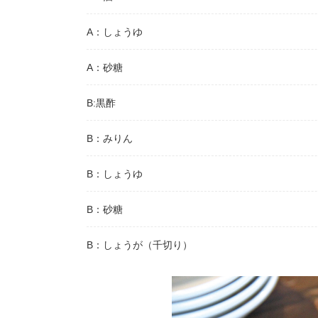
A：しょうゆ
A：砂糖
B:黒酢
B：みりん
B：しょうゆ
B：砂糖
B：しょうが（千切り）