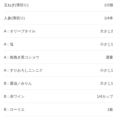
玉ねぎ(薄切り)
1/2個
人参(薄切り)
1/4本
A：オリーブオイル
大さじ2
A：塩
小さじ1
A：粗挽き黒コショウ
適量
A：すりおろしニンニク
小さじ1
B：醤油／みりん
大さじ1
B：赤ワイン
1/4カップ
B：ローリエ
1枚