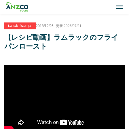
M
Lamb Recipe
2018/12/26
更新 2026/07/21
Lamb Recipes
【レシピ動画】ラムラックのフライ
ラム肉のおすすめレシピ
パンロースト
Our Activities
おいしい情報
Our Products
商品紹介(ラム肉・牛肉)
Topics
トピックス
About ANZCO Foods