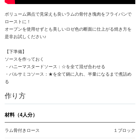
アンズコフーズとは
ボリューム満点で見栄えも良いラムの骨付き塊肉をフライパンで
Contact Us
ローストに！
お問い合わせ
オーブンを使用せずとも美しいロゼ色の断面に仕上がる焼き方を
是非お試しください♪
Materials
【下準備】
牛肉・ラム肉購買担当者向け
ソースを作っておく
お役立ち資料
・ハニーマスタードソース：☆を全て混ぜ合わせる
・バルサミコソース：★を全て鍋に入れ、半量になるまで煮詰め
る
作り方
材料（4人分）
ラム骨付きロース
１ブロック