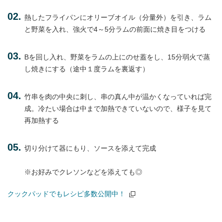
熱したフライパンにオリーブオイル（分量外）を引き、ラム
と野菜を入れ、強火で4～5分ラムの前面に焼き目をつける
Bを回し入れ、野菜をラムの上にのせ蓋をし、15分弱火で蒸
し焼きにする（途中１度ラムを裏返す）
竹串を肉の中央に刺し、串の真ん中が温かくなっていれば完
成。冷たい場合は中まで加熱できていないので、様子を見て
再加熱する
切り分けて器にもり、ソースを添えて完成
※お好みでクレソンなどを添えても◎
クックパッドでもレシピ多数公開中！
（別窓で開く）