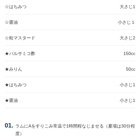
☆はちみつ
大さじ1
☆醤油
小さじ１
☆粒マスタード
大さじ2
★バルサミコ酢
150cc
★みりん
50cc
★はちみつ
小さじ1
★醤油
小さじ1
ラムにAをすりこみ常温で1時間程なじませる（夏場は30分程
度）