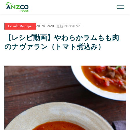
M
Lamb Recipe
2019/12/20
更新 2026/07/21
Lamb Recipes
【レシピ動画】やわらかラムもも肉
ラム肉のおすすめレシピ
のナヴァラン（トマト煮込み）
Our Activities
おいしい情報
Our Products
商品紹介(ラム肉・牛肉)
Topics
トピックス
About ANZCO Foods