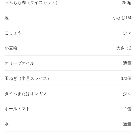
ラムもも肉（ダイスカット）
250g
塩
小さじ1/4
こしょう
少々
小麦粉
大さじ2
オリーブオイル
適量
玉ねぎ（半月スライス）
1/2個
タイムまたはオレガノ
少々
ホールトマト
1缶
水
適量