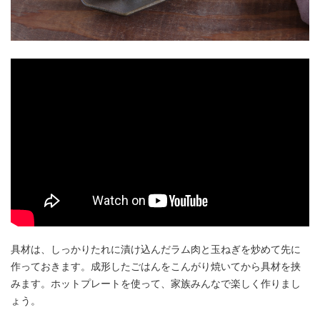
アンズコフーズとは
Contact Us
お問い合わせ
Materials
牛肉・ラム肉購買担当者向け
お役立ち資料
具材は、しっかりたれに漬け込んだラム肉と玉ねぎを炒めて先に
作っておきます。成形したごはんをこんがり焼いてから具材を挟
みます。ホットプレートを使って、家族みんなで楽しく作りまし
ょう。