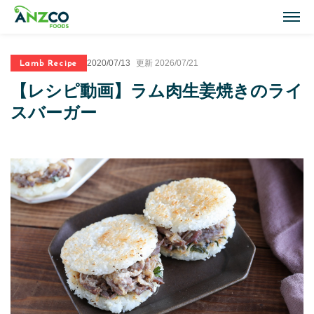
M
Lamb Recipe
2020/07/13
更新 2026/07/21
Lamb Recipes
【レシピ動画】ラム肉生姜焼きのライ
ラム肉のおすすめレシピ
スバーガー
Our Activities
おいしい情報
Our Products
商品紹介(ラム肉・牛肉)
Topics
トピックス
About ANZCO Foods