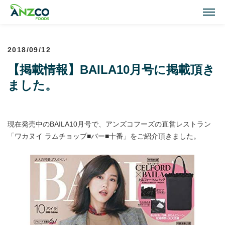
M
2018/09/12
Lamb Recipes
【掲載情報】BAILA10月号に掲載頂き
ラム肉のおすすめレシピ
ました。
Our Activities
おいしい情報
現在発売中のBAILA10月号で、アンズコフーズの直営レストラン
Our Products
「ワカヌイ ラムチョップ■バー■十番」をご紹介頂きました。
商品紹介(ラム肉・牛肉)
Topics
トピックス
About ANZCO Foods