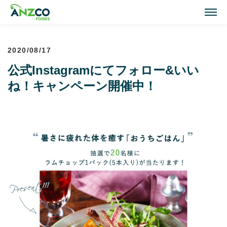
M
2020/08/17
Lamb Recipes
公式Instagramにてフォロー&いい
ラム肉のおすすめレシピ
ね！キャンペーン開催中！
Our Activities
おいしい情報
Our Products
商品紹介(ラム肉・牛肉)
Topics
トピックス
About ANZCO Foods