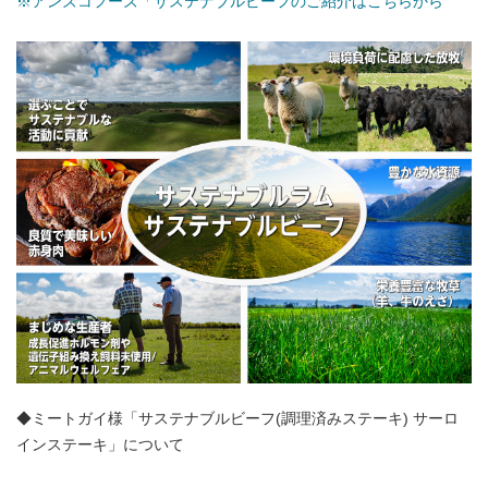
※アンズコフーズ「サステナブルビーフのご紹介はこちらから
アンズコフーズとは
Contact Us
お問い合わせ
Materials
牛肉・ラム肉購買担当者向け
お役立ち資料
◆ミートガイ様「サステナブルビーフ(調理済みステーキ) サーロ
インステーキ」について