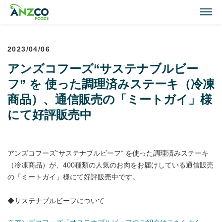
M
2023/04/06
Lamb Recipes
アンズコフーズ“サステナブルビー
ラム肉のおすすめレシピ
フ” を 使った調理済みステーキ（冷凍
Our Activities
商品）、通信販売の「ミートガイ」様
おいしい情報
にて好評販売中
Our Products
商品紹介(ラム肉・牛肉)
アンズコフーズ“サステナブルビーフ” を使った調理済みステーキ
（冷凍商品）が、400種類の人気のお肉をお届けしている通信販売
Topics
の「ミートガイ」様にて好評販売中です。
トピックス
◆サステナブルビーフについて
About ANZCO Foods