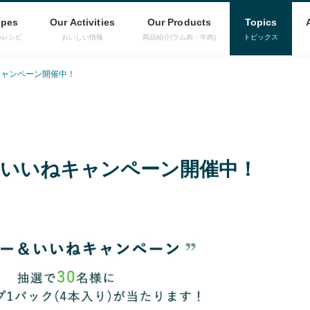
ipes
Our Activities
Our Products
Topics
めレシピ
おいしい情報
商品紹介(ラム肉・牛肉)
トピックス
ねキャンペーン開催中！
ロー&いいねキャンペーン開催中！