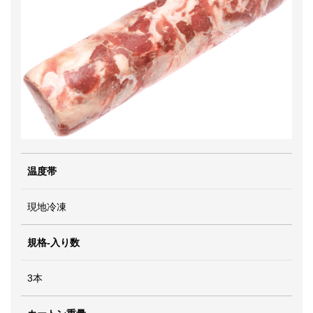
温度帯
現地冷凍
規格-入り数
3本