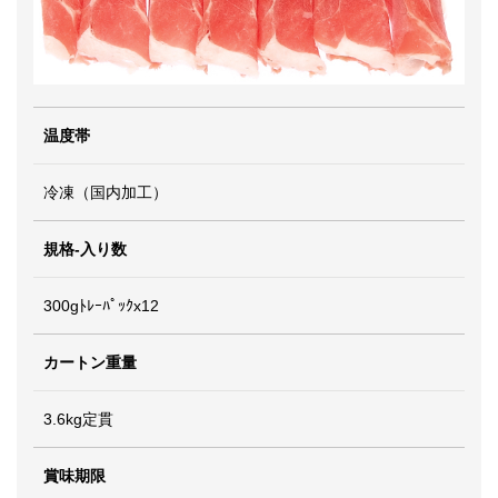
温度帯
冷凍（国内加工）
規格-入り数
300gﾄﾚｰﾊﾟｯｸx12
カートン重量
3.6kg定貫
賞味期限