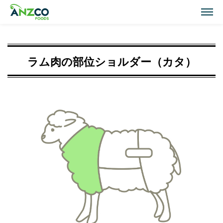
M
Lamb Recipes
ラム肉の部位ショルダー（カタ）
ラム肉のおすすめレシピ
Our Activities
おいしい情報
Our Products
商品紹介(ラム肉・牛肉)
Topics
トピックス
About ANZCO Foods