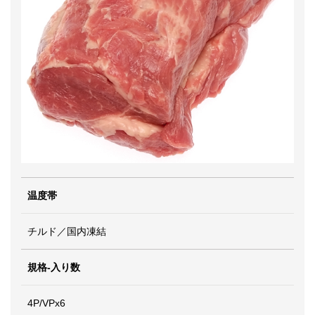
温度帯
チルド／国内凍結
規格-入り数
4P/VPx6