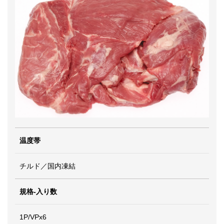
温度帯
チルド／国内凍結
規格-入り数
1P/VPx6