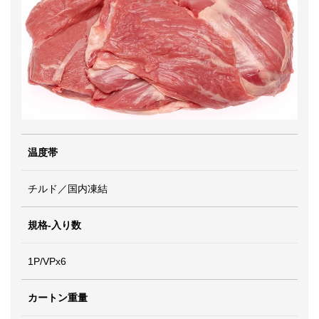
温度帯
チルド／国内凍結
規格-入り数
1P/VPx6
カートン重量