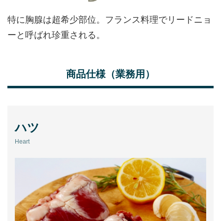
アンズコフーズとは
特に胸腺は超希少部位。フランス料理でリードニョ
Contact Us
ーと呼ばれ珍重される。
お問い合わせ
Materials
商品仕様（業務用）
牛肉・ラム肉購買担当者向け
お役立ち資料
ハツ
Heart