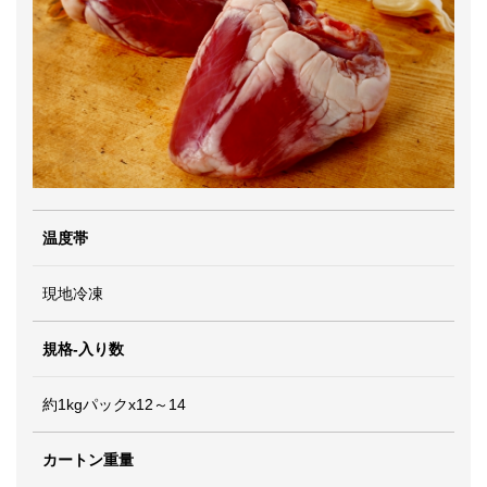
温度帯
現地冷凍
規格-入り数
約1kgパックx12～14
カートン重量