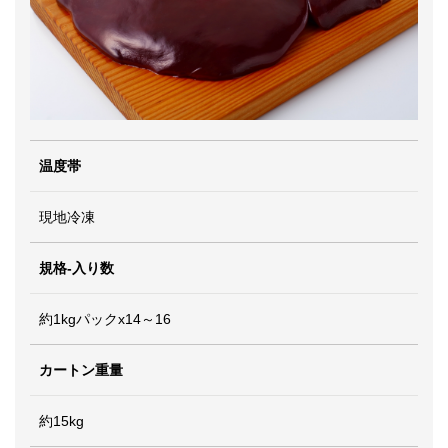
温度帯
現地冷凍
規格-入り数
約1kgパックx14～16
カートン重量
約15kg