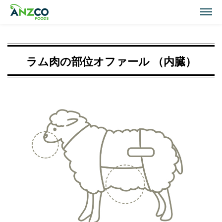
M
Lamb Recipes
ラム肉の部位オファール （内臓）
ラム肉のおすすめレシピ
Our Activities
おいしい情報
Our Products
商品紹介(ラム肉・牛肉)
Topics
トピックス
About ANZCO Foods